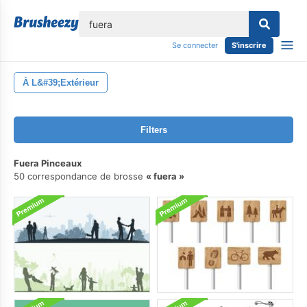
lose
Se connecter
S'inscrire
À L&#39;extérieur
Filters
Fuera Pinceaux
50 correspondance de brosse
fuera