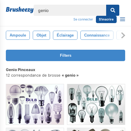
lose
Se connecter
S'inscrire
Ampoule
Objet
Éclairage
Connaissance
Inven
Filters
Genio Pinceaux
12 correspondance de brosse
genio