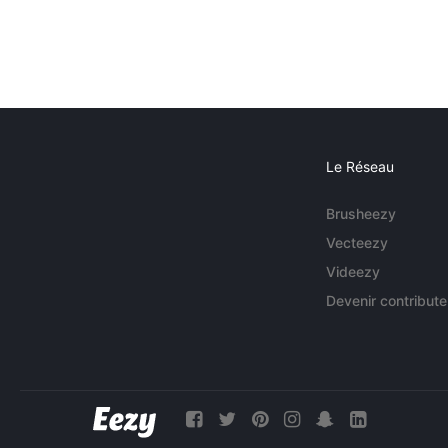
Le Réseau
Brusheezy
Vecteezy
Videezy
Devenir contribute