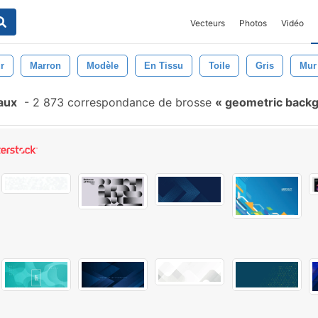
Vecteurs
Photos
Vidéo
r
Marron
Modèle
En Tissu
Toile
Gris
Mur
aux
-
2 873 correspondance de brosse
geometric back