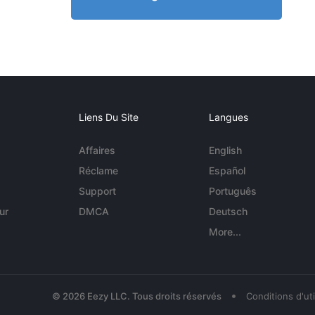
Liens Du Site
Langues
Affaires
English
Réclame
Español
Support
Português
ur
DMCA
Deutsch
More...
•
© 2026 Eezy LLC. Tous droits réservés
Conditions d'uti