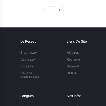
1
Le Réseau
Liens Du Site
Brusheezy
Affaires
Vecteezy
Réclame
Videezy
Support
Devenir
DMCA
contributeur
Langues
Nos Infos