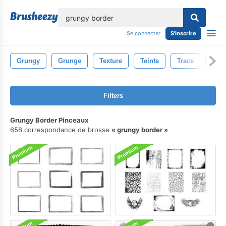
lose
Se connecter
S'inscrire
Grungy
Grunge
Texture
Teinte
Trace
Con
Filters
Grungy Border Pinceaux
658 correspondance de brosse
grungy border