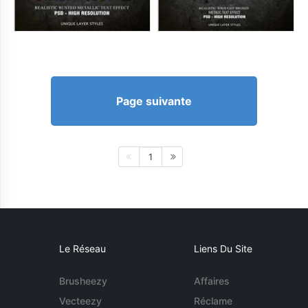
Page suivante
1
Le Réseau
Liens Du Site
Brusheezy
Affaires
Vecteezy
Réclame