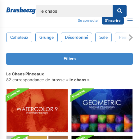
lose
Se connecter
S'inscrire
Cahoteux
Grunge
Désordonné
Sale
Peindre
Filters
Le Chaos Pinceaux
82 correspondance de brosse
le chaos