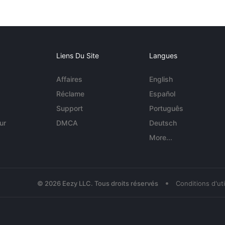
Liens Du Site
Langues
Affaires
English
Réclame
Español
Support
Português
ur
DMCA
Deutsch
More...
•
© 2026 Eezy LLC. Tous droits réservés
Conditions d'uti