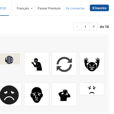
S'inscrire
PSD
Français
Passer Premium
Se connecter
de 18
1