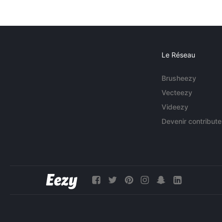
Le Réseau
Brusheezy
Vecteezy
Videezy
Devenir contribute