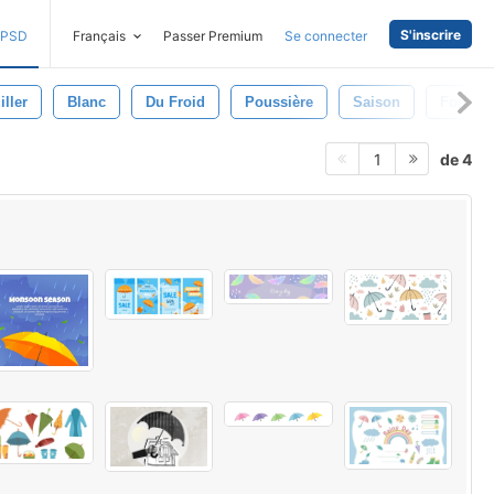
S'inscrire
PSD
Français
Passer Premium
Se connecter
iller
Blanc
Du Froid
Poussière
Saison
Foudre
de 4
1