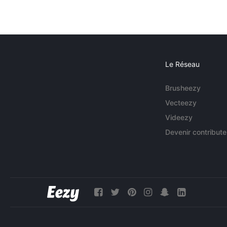
Le Réseau
Brusheezy
Vecteezy
Videezy
Devenir contribute