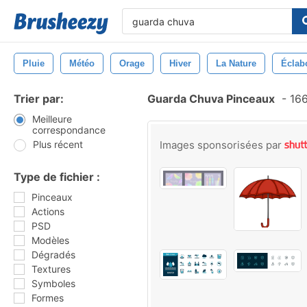
Pluie
Météo
Orage
Hiver
La Nature
Éclab
Trier par:
Guarda Chuva Pinceaux
-
166
Meilleure
correspondance
Plus récent
Images sponsorisées par
Type de fichier :
Pinceaux
Actions
PSD
Modèles
Dégradés
Textures
Symboles
Formes