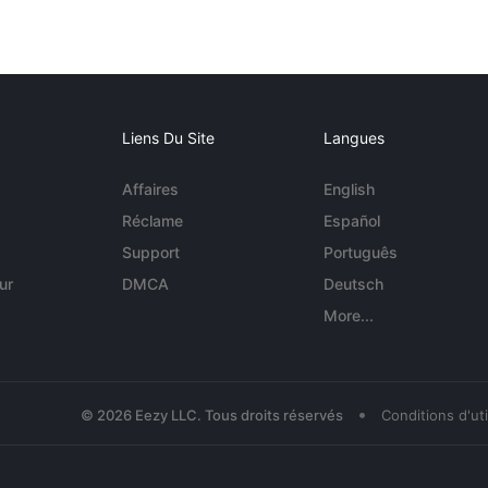
Liens Du Site
Langues
Affaires
English
Réclame
Español
Support
Português
ur
DMCA
Deutsch
More...
•
© 2026 Eezy LLC. Tous droits réservés
Conditions d'uti