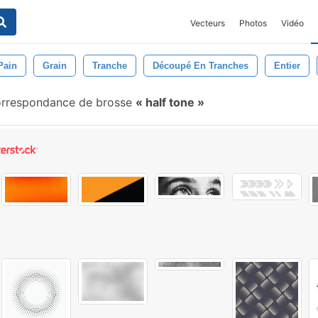
Vecteurs
Photos
Vidéo
Pain
Grain
Tranche
Découpé En Tranches
Entier
orrespondance de brosse
half tone