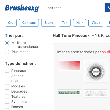
Cru
Contexte
Blanc
Ton
Noir
Vieux
Trier par:
Half Tone Pinceaux
-
1 610 c
Meilleure
correspondance
Plus récent
Images sponsorisées par
Type de fichier :
Pinceaux
Actions
PSD
Modèles
Dégradés
Textures
Symboles
Formes