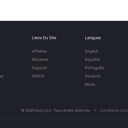
Liens Du Site
Langues
Affaires
English
Réclame
Español
Support
Português
ur
DMCA
Deutsch
More...
•
© 2026 Eezy LLC. Tous droits réservés
Conditions d'uti