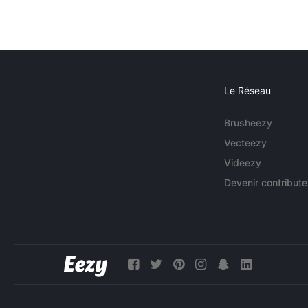
Le Réseau
Brusheezy
Vecteezy
Videezy
Devenir contribute