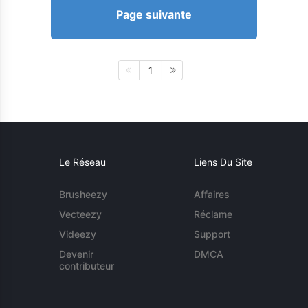
Page suivante
1
Le Réseau
Liens Du Site
Brusheezy
Affaires
Vecteezy
Réclame
Videezy
Support
Devenir
DMCA
contributeur