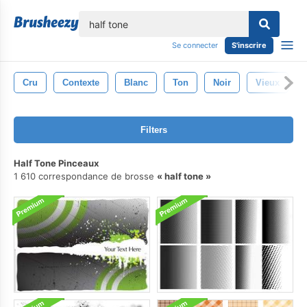
lose
Se connecter
S'inscrire
Cru
Contexte
Blanc
Ton
Noir
Vieux
Filters
Half Tone Pinceaux
1 610 correspondance de brosse
half tone