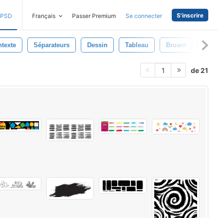
S'inscrire
PSD
Français
Passer Premium
Se connecter
texte
Séparateurs
Dessin
Tableau
Bruant
Cru
de 21
1