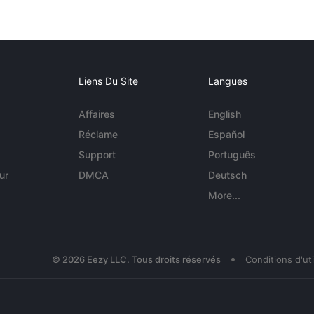
Liens Du Site
Langues
Affaires
English
Réclame
Español
Support
Português
ur
DMCA
Deutsch
More...
•
© 2026 Eezy LLC. Tous droits réservés
Conditions d'uti