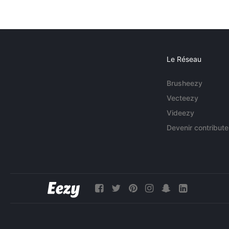
Le Réseau
Brusheezy
Vecteezy
Videezy
Devenir contribute