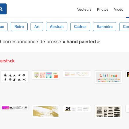
Vecteurs
Photos
Vidéo
ue
Rétro
Art
Abstrait
Cadres
Bannière
Con
9 correspondance de brosse
hand painted