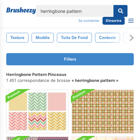
lose
Se connecter
S'inscrire
Texture
Modèle
Toile De Fond
Contexte
Cru
Filters
Herringbone Pattern Pinceaux
1 451 correspondance de brosse
herringbone pattern