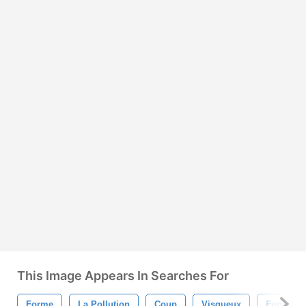
This Image Appears In Searches For
Forme
La Pollution
Coup
Visqueux
Fumée