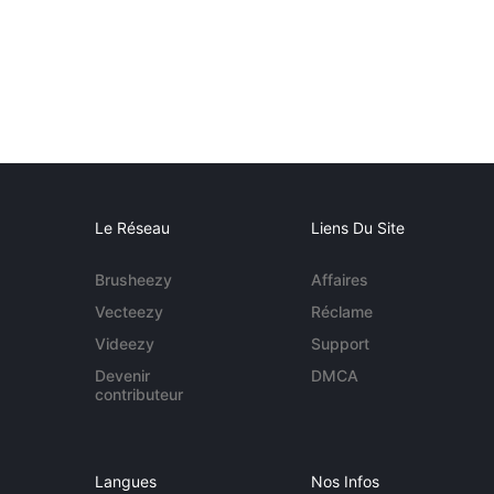
Le Réseau
Liens Du Site
Brusheezy
Affaires
Vecteezy
Réclame
Videezy
Support
Devenir
DMCA
contributeur
Langues
Nos Infos