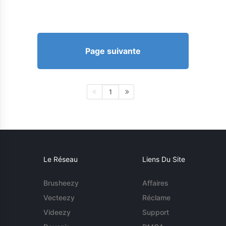
Page suivante
1
Le Réseau
Liens Du Site
Brusheezy
Affaires
Vecteezy
Réclame
Videezy
Support