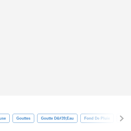
euse
Gouttes
Goutte D&#39;eau
Fond De Pluie
Fond