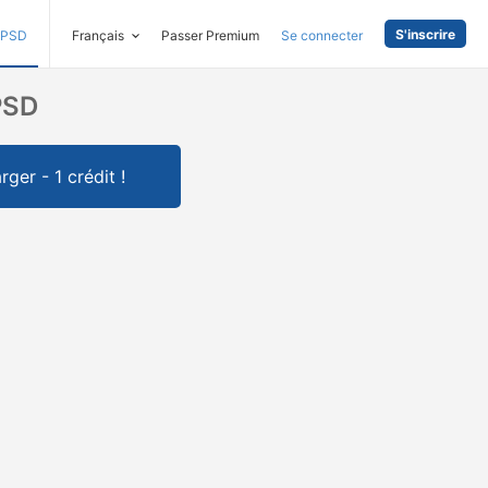
S'inscrire
PSD
Français
Passer Premium
Se connecter
PSD
rger - 1 crédit !