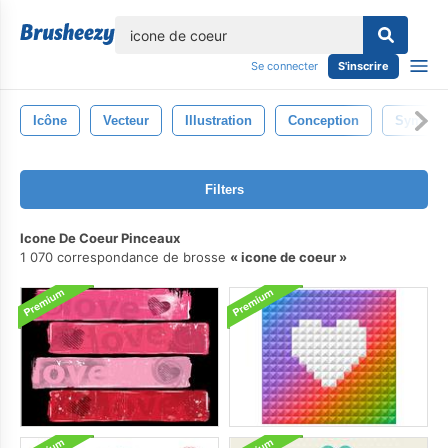
lose
Se connecter
S'inscrire
Icône
Vecteur
Illustration
Conception
Symbol
Filters
Icone De Coeur Pinceaux
1 070 correspondance de brosse
icone de coeur