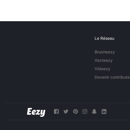
Le Réseau
Brusheezy
Vecteezy
Videezy
Devenir contribute