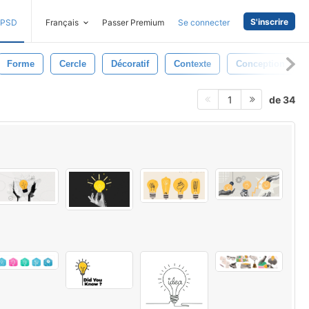
S'inscrire
PSD
Français
Passer Premium
Se connecter
Forme
Cercle
Décoratif
Contexte
Conception
de 34
1