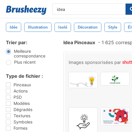
Idée
Illustration
Isolé
Décoration
Style
É
Trier par:
Idea Pinceaux
-
1 625 corres
Meilleure
correspondance
Plus récent
Images sponsorisées par
Type de fichier :
Pinceaux
Actions
PSD
Modèles
Dégradés
Textures
Symboles
Formes