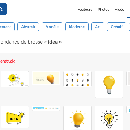
Vecteurs
Photos
Vidéo
lément
Abstrait
Modèle
Moderne
Art
Créatif
pondance de brosse
idea