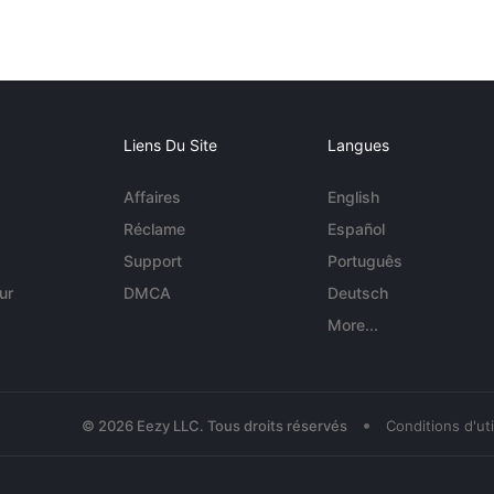
Liens Du Site
Langues
Affaires
English
Réclame
Español
Support
Português
ur
DMCA
Deutsch
More...
•
© 2026 Eezy LLC. Tous droits réservés
Conditions d'uti