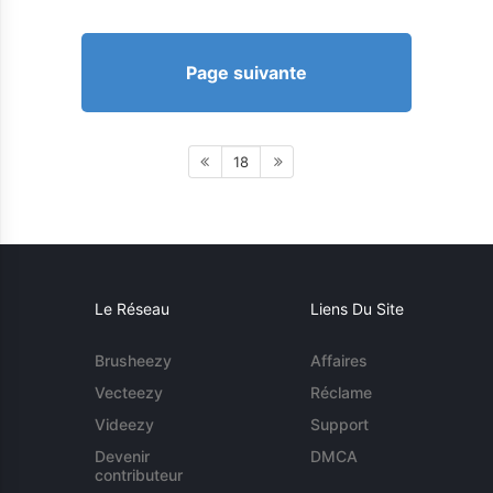
Page suivante
18
Le Réseau
Liens Du Site
Brusheezy
Affaires
Vecteezy
Réclame
Videezy
Support
Devenir
DMCA
contributeur