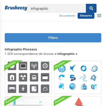
lose
Se connecter
S'inscrire
Filters
Infographic Pinceaux
1 329 correspondance de brosse
infographic