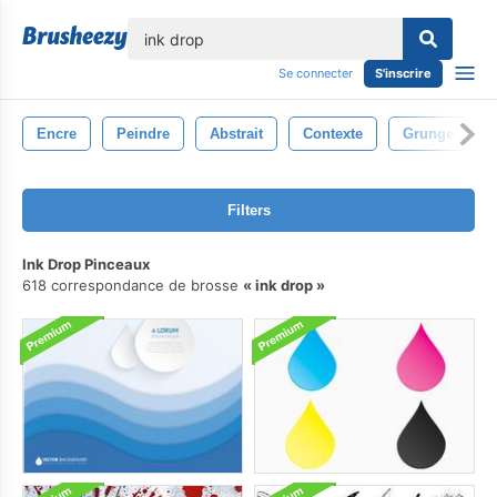
lose
Se connecter
S'inscrire
Encre
Peindre
Abstrait
Contexte
Grunge
Filters
Ink Drop Pinceaux
618 correspondance de brosse
ink drop