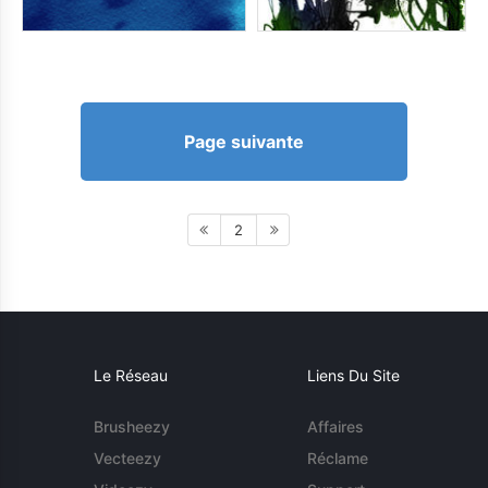
Page suivante
2
Le Réseau
Liens Du Site
Brusheezy
Affaires
Vecteezy
Réclame