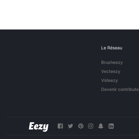
Le Réseau
Brusheezy
Vecteezy
Videezy
Devenir contribute