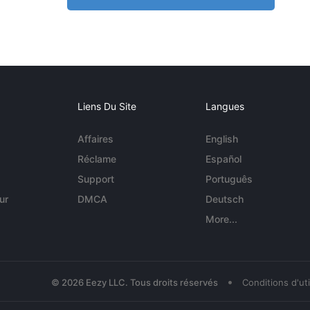
Liens Du Site
Langues
Affaires
English
Réclame
Español
Support
Português
ur
DMCA
Deutsch
More...
•
© 2026 Eezy LLC. Tous droits réservés
Conditions d'uti