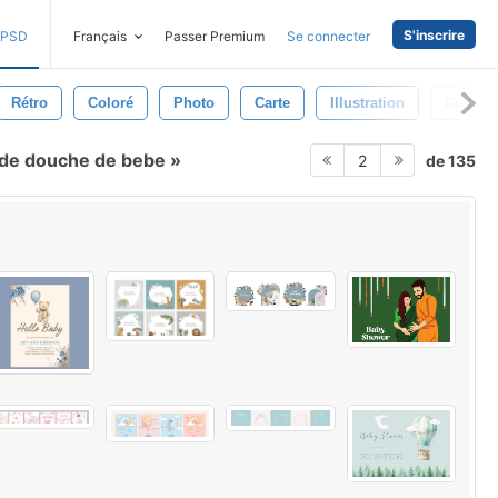
S'inscrire
PSD
Français
Passer Premium
Se connecter
Rétro
Coloré
Photo
Carte
Illustration
Couleur
n de douche de bebe
de 135
2