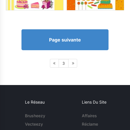
Page suivante
3
Le Réseau
Liens Du Site
Brusheezy
Affaires
Vecteezy
Réclame