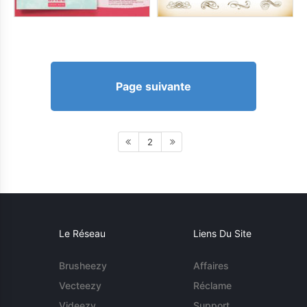
Page suivante
2
Le Réseau
Liens Du Site
Brusheezy
Affaires
Vecteezy
Réclame
Videezy
Support