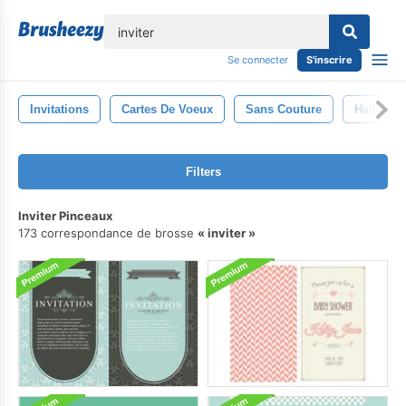
lose
Se connecter
S'inscrire
Invitations
Cartes De Voeux
Sans Couture
Hallowee
Filters
Inviter Pinceaux
173 correspondance de brosse
inviter