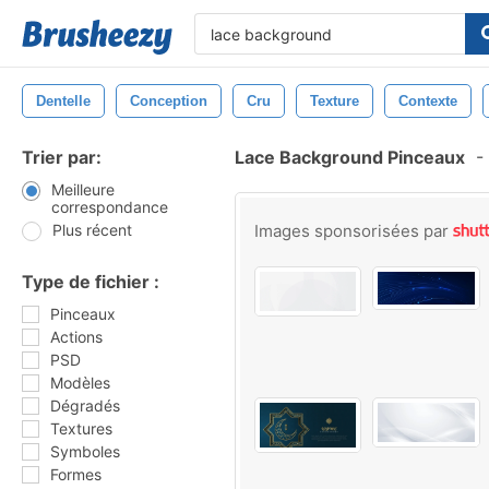
Dentelle
Conception
Cru
Texture
Contexte
Trier par:
Lace Background Pinceaux
-
Meilleure
correspondance
Plus récent
Images sponsorisées par
Type de fichier :
Pinceaux
Actions
PSD
Modèles
Dégradés
Textures
Symboles
Formes