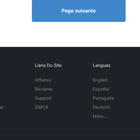
Page suivante
Liens Du Site
Langues
Affaires
English
Réclame
Español
Support
Português
ur
DMCA
Deutsch
More...