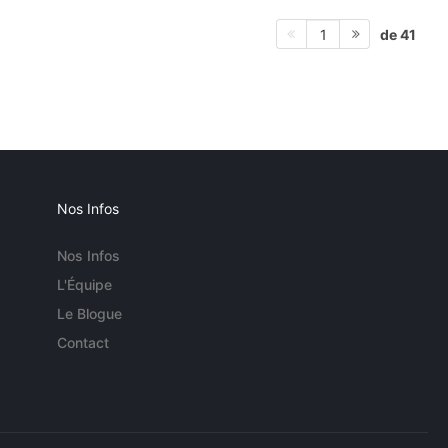
de 41
1
Nos Infos
Nos Infos
L'Équipe
Le Blogue
Contact