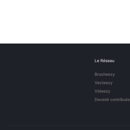
Le Réseau
Brusheezy
Vecteezy
Videezy
Devenir contribute