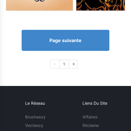
Page suivante
1
Le Réseau
Liens Du Site
Brusheezy
Affaires
Vecteezy
Réclame