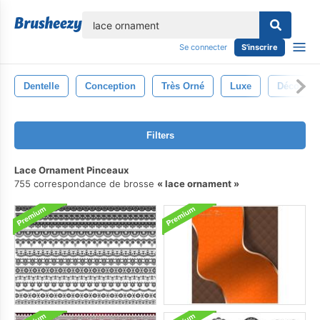
lose
Se connecter
S'inscrire
Dentelle
Conception
Très Orné
Luxe
Décorati
Filters
Lace Ornament Pinceaux
755 correspondance de brosse
lace ornament