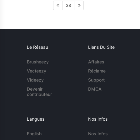
38
Le Réseau
Liens Du Site
Brusheezy
Affaires
Vecteezy
Réclame
Videezy
Support
Devenir
DMCA
contributeur
Langues
Nos Infos
English
Nos Infos