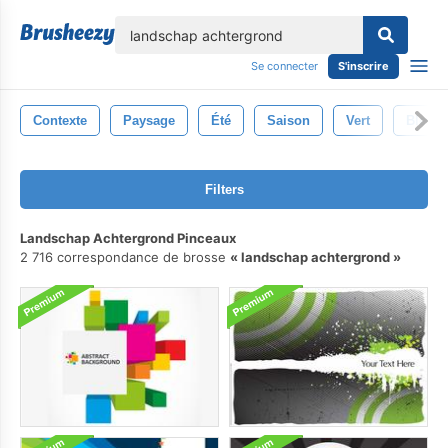
lose
Se connecter
S'inscrire
Contexte
Paysage
Été
Saison
Vert
Bleu
Filters
Landschap Achtergrond Pinceaux
2 716 correspondance de brosse
landschap achtergrond