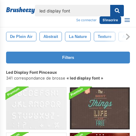
lose
Se connecter
S'inscrire
De Plein Air
Abstrait
La Nature
Texture
Air
Filters
Led Display Font Pinceaux
341 correspondance de brosse
led display font