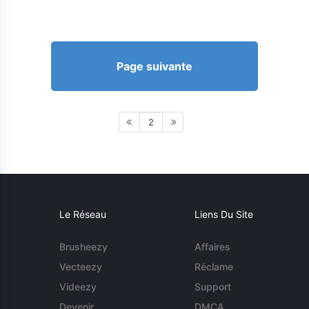
Page suivante
2
Le Réseau
Liens Du Site
Brusheezy
Affaires
Vecteezy
Réclame
Videezy
Support
Devenir
DMCA