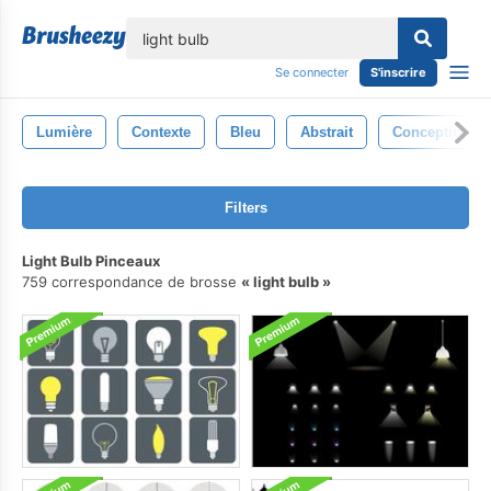
lose
Se connecter
S'inscrire
Lumière
Contexte
Bleu
Abstrait
Conception
Filters
Light Bulb Pinceaux
759 correspondance de brosse
light bulb