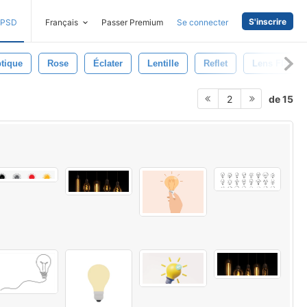
S'inscrire
PSD
Français
Passer Premium
Se connecter
tique
Rose
Éclater
Lentille
Reflet
Lens Flares
de 15
2