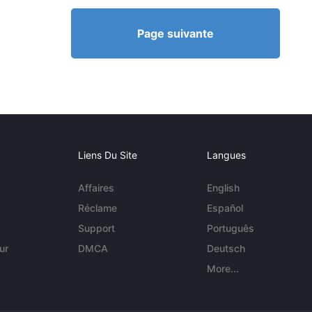
Page suivante
Liens Du Site
Langues
Affaires
English
Réclame
Español
Support
Português
ur
DMCA
Deutsch
More...