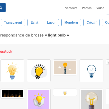
Vecteurs
Photos
Vidéo
Transparent
Éclat
Lueur
Mondern
Créatif
Op
respondance de brosse
light bulb