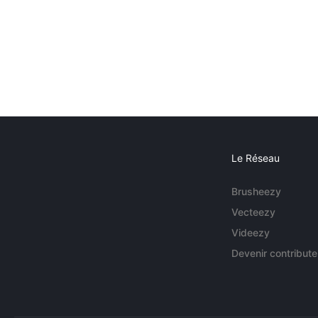
Le Réseau
Brusheezy
Vecteezy
Videezy
Devenir contribute