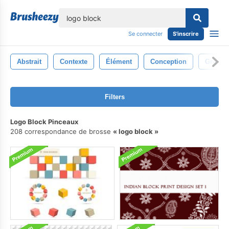
lose
Se connecter
S'inscrire
Abstrait
Contexte
Élément
Conception
Graphi
Filters
Logo Block Pinceaux
208 correspondance de brosse
logo block