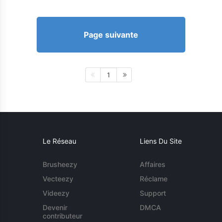
Page suivante
1
Le Réseau
Liens Du Site
Brusheezy
Affaires
Vecteezy
Réclame
Videezy
Support
Devenir
DMCA
contributeur