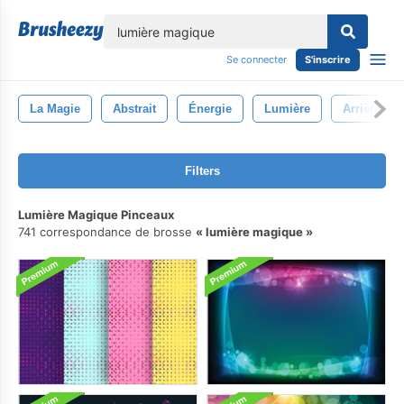
lose
Se connecter
S'inscrire
La Magie
Abstrait
Énergie
Lumière
Arrière-Pl
Filters
Lumière Magique Pinceaux
741 correspondance de brosse
lumière magique