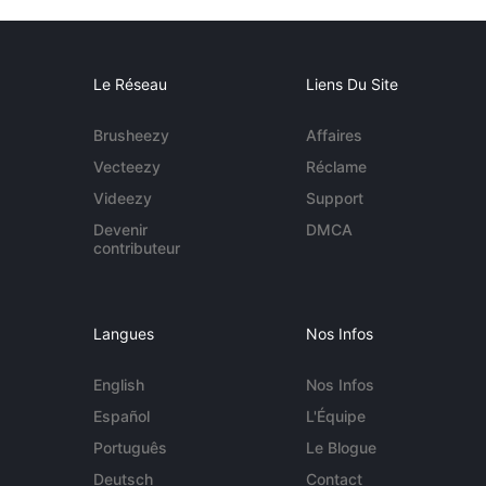
Le Réseau
Liens Du Site
Brusheezy
Affaires
Vecteezy
Réclame
Videezy
Support
Devenir
DMCA
contributeur
Langues
Nos Infos
English
Nos Infos
Español
L'Équipe
Português
Le Blogue
Deutsch
Contact