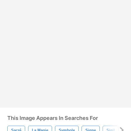
This Image Appears In Searches For
Sacré
La Magie
Symbole
Signe
Sigil
Pe