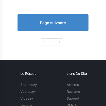
Page suivante
1
Le Réseau
Liens Du Site
Brusheezy
Affaires
Vecteezy
Réclame
Videezy
Support
Devenir
DMCA