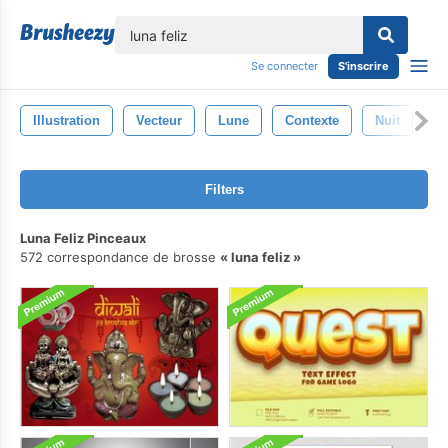
lose
Se connecter
S'inscrire
Illustration
Vecteur
Lune
Contexte
Nuit
F
Filters
Luna Feliz Pinceaux
572 correspondance de brosse
luna feliz