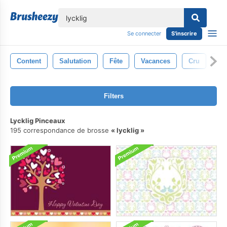
lose
Se connecter
S'inscrire
Content
Salutation
Fête
Vacances
Cru
Ré
Filters
Lycklig Pinceaux
195 correspondance de brosse
lycklig