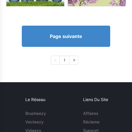
Page suivante
1
Le Réseau
Liens Du Site
Brusheezy
Affaires
Vecteezy
Réclame
Videezy
Support