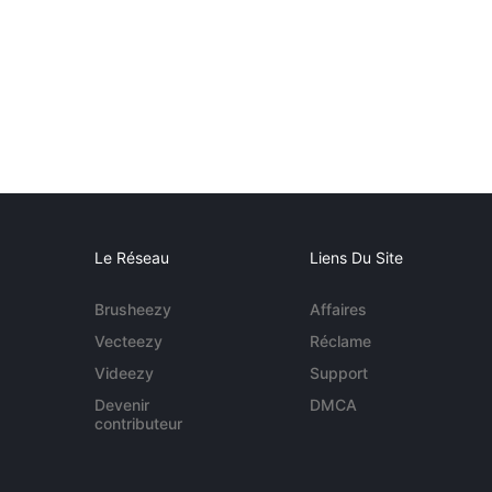
Le Réseau
Liens Du Site
Brusheezy
Affaires
Vecteezy
Réclame
Videezy
Support
Devenir
DMCA
contributeur