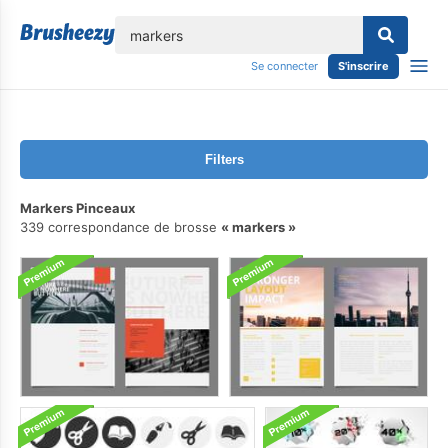
lose
Se connecter
S'inscrire
Filters
Markers Pinceaux
339 correspondance de brosse
markers