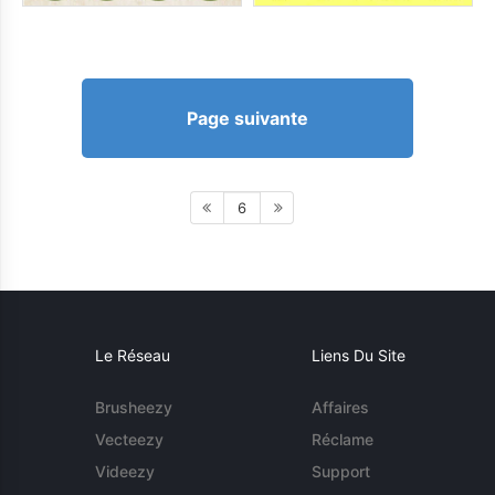
Page suivante
6
Le Réseau
Liens Du Site
Brusheezy
Affaires
Vecteezy
Réclame
Videezy
Support