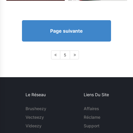
Page suivante
5
Le Réseau
Liens Du Site
Brusheezy
Affaires
Vecteezy
Réclame
Videezy
Support