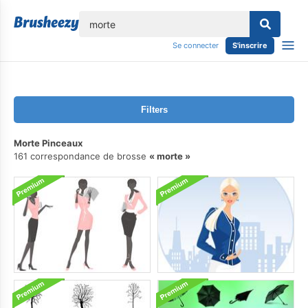
lose
Se connecter
S'inscrire
Filters
Morte Pinceaux
161 correspondance de brosse
morte