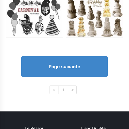
Page suivante
1
Le Réseau
Liens Du Site