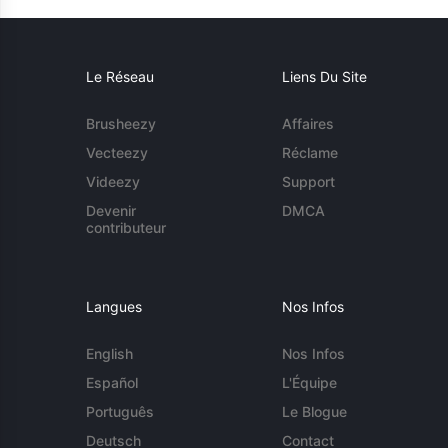
Le Réseau
Liens Du Site
Brusheezy
Affaires
Vecteezy
Réclame
Videezy
Support
Devenir
DMCA
contributeur
Langues
Nos Infos
English
Nos Infos
Español
L'Équipe
Português
Le Blogue
Deutsch
Contact