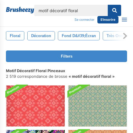
lose
Se connecter
S'inscrire
Floral
Décoration
Fond D&#39;écran
Très Orné
Filters
Motif Décoratif Floral Pinceaux
2 519 correspondance de brosse
motif décoratif floral