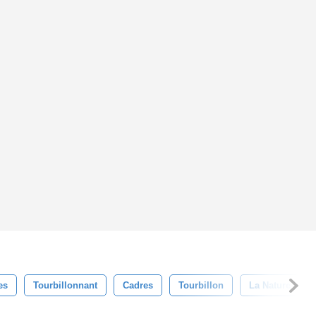
es
Tourbillonnant
Cadres
Tourbillon
La Nature