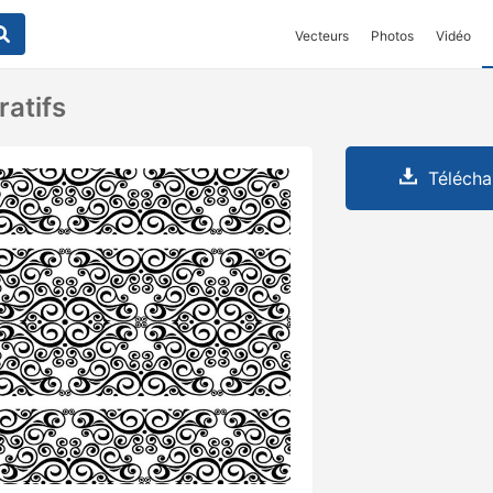
Vecteurs
Photos
Vidéo
atifs
Télécha