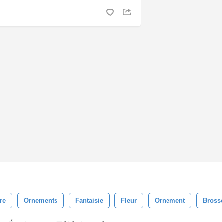
re
Ornements
Fantaisie
Fleur
Ornement
Bross