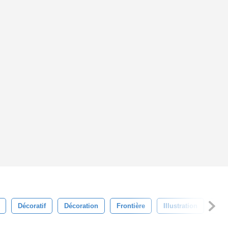
Décoratif
Décoration
Frontière
Illustration
Trè