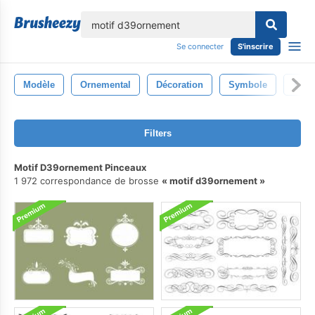
lose
Se connecter
S'inscrire
Modèle
Ornemental
Décoration
Symbole
Tato
Filters
Motif D39ornement Pinceaux
1 972 correspondance de brosse
motif d39ornement