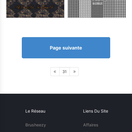
Page suivante
31
Le Réseau
Liens Du Site
Brusheezy
Affaires