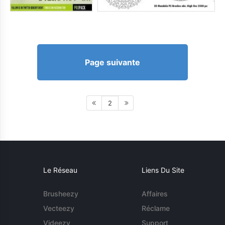
Page suivante
2
Le Réseau
Liens Du Site
Brusheezy
Affaires
Vecteezy
Réclame
Videezy
Support