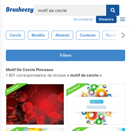
lose
Se connecter
S'inscrire
Cercle
Modèle
Abstrait
Contexte
Rond
Él
Filters
Motif De Cercle Pinceaux
1 801 correspondance de brosse
motif de cercle