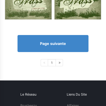
Page suivante
1
Le Réseau
Liens Du Site
Brusheezy
Affaires