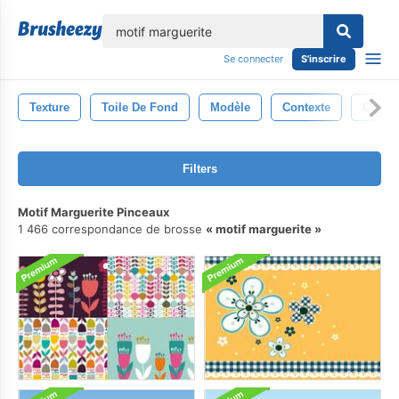
lose
Se connecter
S'inscrire
Texture
Toile De Fond
Modèle
Contexte
Cru
Filters
Motif Marguerite Pinceaux
1 466 correspondance de brosse
motif marguerite