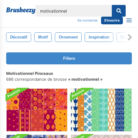
lose
Se connecter
S'inscrire
Décoratif
Motif
Ornement
Inspiration
Succès
Filters
Motivationnel Pinceaux
686 correspondance de brosse
motivationnel