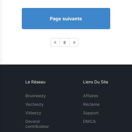
Page suivante
8
Le Réseau
Liens Du Site
Brusheezy
Affaires
Vecteezy
Réclame
Videezy
Support
Devenir
DMCA
contributeur