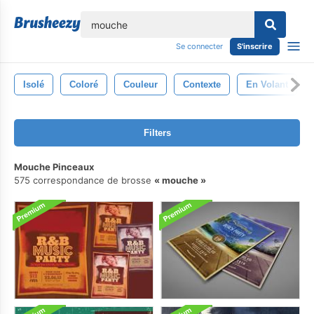
lose
Se connecter
S'inscrire
Isolé
Coloré
Couleur
Contexte
En Volant
Filters
Mouche Pinceaux
575 correspondance de brosse
mouche