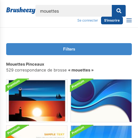
lose
Se connecter
S'inscrire
Filters
Mouettes Pinceaux
529 correspondance de brosse
mouettes