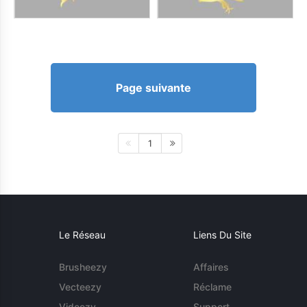
Page suivante
1
Le Réseau
Liens Du Site
Brusheezy
Affaires
Vecteezy
Réclame
Videezy
Support