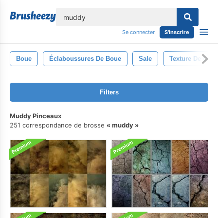
lose
Se connecter
S'inscrire
Boue
Éclaboussures De Boue
Sale
Texture De Bou
Filters
Muddy Pinceaux
251 correspondance de brosse
muddy