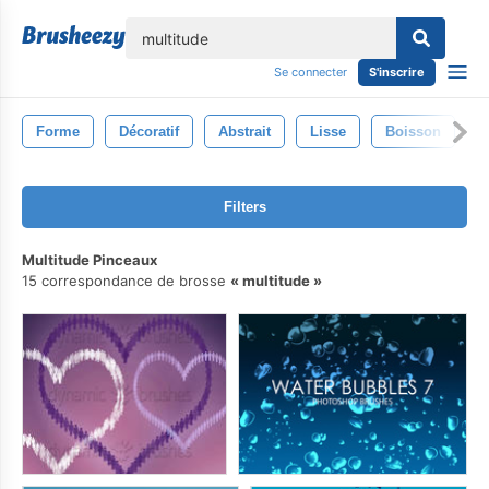
lose
Se connecter
S'inscrire
Forme
Décoratif
Abstrait
Lisse
Boisson
L
Filters
Multitude Pinceaux
15 correspondance de brosse
multitude