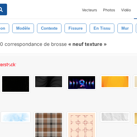
Vecteurs
Photos
Vidéo
ion
Modèle
Contexte
Fissure
En Tissu
Mur
0 correspondance de brosse
neuf texture