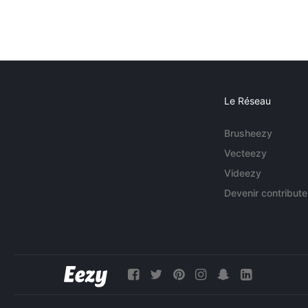
Le Réseau
Brusheezy
Vecteezy
Videezy
Devenir contribute