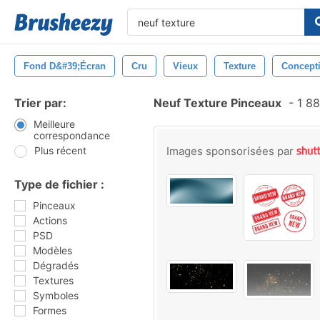
Fond D&#39;écran
Cru
Vieux
Texture
Concept
Trier par:
Neuf Texture Pinceaux
-
1 88
Meilleure
correspondance
Plus récent
Images sponsorisées par
Type de fichier :
Pinceaux
Actions
PSD
Modèles
Dégradés
Textures
Symboles
Formes