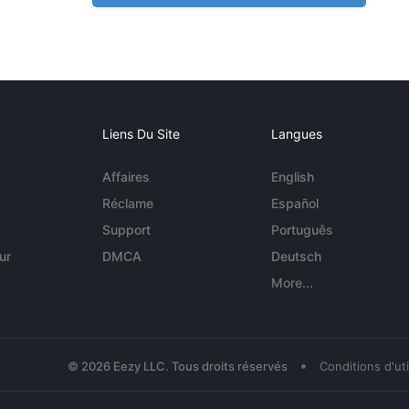
Liens Du Site
Langues
Affaires
English
Réclame
Español
Support
Português
ur
DMCA
Deutsch
More...
•
© 2026 Eezy LLC. Tous droits réservés
Conditions d'uti