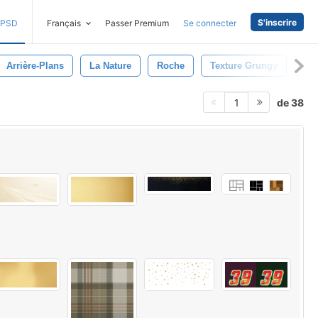
S'inscrire
PSD
Français
Passer Premium
Se connecter
Arrière-Plans
La Nature
Roche
Texture Grungy
Bo
de 38
1