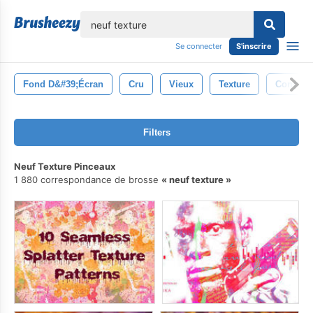
lose
Se connecter
S'inscrire
Fond D&#39;écran
Cru
Vieux
Texture
Concept
Filters
Neuf Texture Pinceaux
1 880 correspondance de brosse
neuf texture