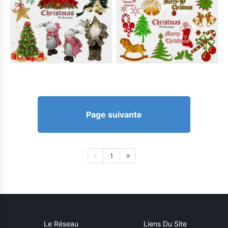
Page suivante
1
Le Réseau
Liens Du Site