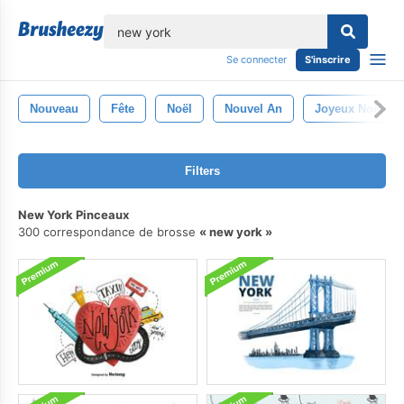
lose
Se connecter
S'inscrire
Nouveau
Fête
Noël
Nouvel An
Joyeux Noël
Filters
New York Pinceaux
300 correspondance de brosse
new york